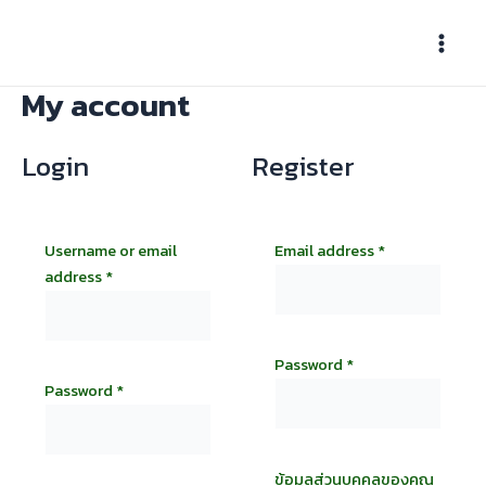
Skip
Main
to
Men
content
My account
Login
Register
Username or email
Email address
*
address
*
Password
*
Password
*
ข้อมูลส่วนบุคคลของคุณ