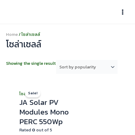
Skip
Main
to
Men
content
Home
/ โซล่าเซลล์
โซล่าเซลล์
Showing the single result
Sale!
โซล่าเซลล์
JA Solar PV
Modules Mono
PERC 550Wp
Rated
0
out of 5