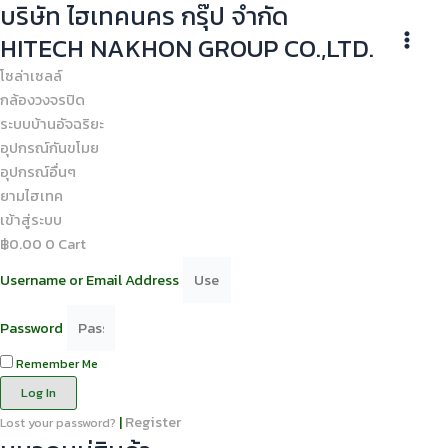
บริษัท ไฮเทคนคร กรุ๊ป จำกัด
Skip
Main
to
HITECH NAKHON GROUP CO.,LTD.
Men
content
โซล่าเซลล์
กล้องวงจรปิด
ระบบบ้านอัจฉริยะ
อุปกรณ์กันขโมย
อุปกรณ์อื่นๆ
ยามไฮเทค
เข้าสู่ระบบ
฿
0.00
0
Cart
Username or Email Address
Password
Remember Me
Log In
|
Register
Lost your password?